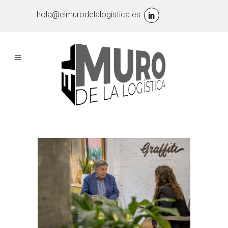
hola@elmurodelalogistica.es