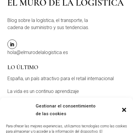
Blog sobre la logística, el transporte, la
cadena de suministro y sus tendencias.
hola@elmurodelalogistica.es
LO ÚLTIMO
España, un país atractivo para el retail internacional
La vida es un continuo aprendizaje
Gonzalo Sanz: «Ponte a hacer cosas nuevas, porque es
Gestionar el consentimiento
lo que te permitirá crecer»
de las cookies
Para ofrecer las mejores experiencias, utilizamos tecnologías como las cookies
SUSCRÍBETE
para almacenar y/o acceder a la información del dispositivo. El